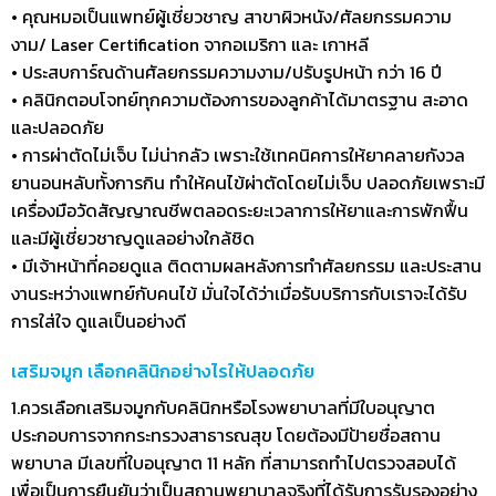
• คุณหมอเป็นแพทย์ผู้เชี่ยวชาญ สาขาผิวหนัง/ศัลยกรรมความ
งาม/ Laser Certification จากอเมริกา และ เกาหลี
• ประสบการ์ณด้านศัลยกรรมความงาม/ปรับรูปหน้า กว่า 16 ปี
• คลินิกตอบโจทย์ทุกความต้องการของลูกค้าได้มาตรฐาน สะอาด
และปลอดภัย
• การผ่าตัดไม่เจ็บ ไม่น่ากลัว เพราะใช้เทคนิคการให้ยาคลายกังวล
ยานอนหลับทั้งการกิน ทำให้คนไข้ผ่าตัดโดยไม่เจ็บ ปลอดภัยเพราะมี
เครื่องมือวัดสัญญาณชีพตลอดระยะเวลาการให้ยาและการพักฟื้น
และมีผู้เชี่ยวชาญดูแลอย่างใกล้ชิด
• มีเจ้าหน้าที่คอยดูแล ติดตามผลหลังการทำศัลยกรรม และประสาน
งานระหว่างแพทย์กับคนไข้ มั่นใจได้ว่าเมื่อรับบริการกับเราจะได้รับ
การใส่ใจ ดูแลเป็นอย่างดี
เสริมจมูก เลือกคลินิกอย่างไรให้ปลอดภัย
1.ควรเลือกเสริมจมูกกับคลินิกหรือโรงพยาบาลที่มีใบอนุญาต
ประกอบการจากกระทรวงสาธารณสุข โดยต้องมีป้ายชื่อสถาน
พยาบาล มีเลขที่ใบอนุญาต 11 หลัก ที่สามารถทำไปตรวจสอบได้
เพื่อเป็นการยืนยันว่าเป็นสถานพยาบาลจริงที่ได้รับการรับรองอย่าง