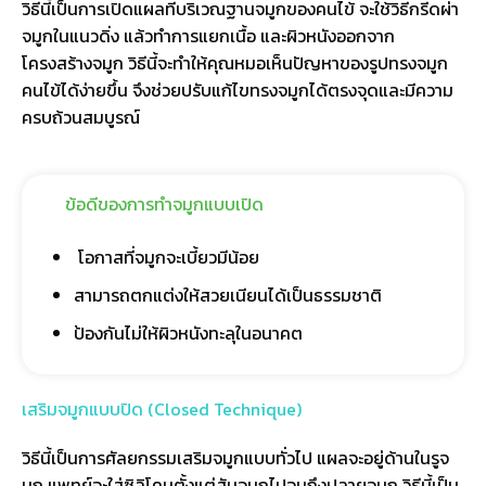
วิธีนี้เป็นการเปิดแผลที่บริเวณฐานจมูกของคนไข้ จะใช้วิธีกรีดผ่า
จมูกในแนวดิ่ง แล้วทำการแยกเนื้อ และผิวหนังออกจาก
โครงสร้างจมูก วิธีนี้จะทำให้คุณหมอเห็นปัญหาของรูปทรงจมูก
คนไข้ได้ง่ายขึ้น จึงช่วยปรับแก้ไขทรงจมูกได้ตรงจุดและมีความ
ครบถ้วนสมบูรณ์
ข้อดีของการทำจมูกแบบเปิด
โอกาสที่จมูกจะเบี้ยวมีน้อย
สามารถตกแต่งให้สวยเนียนได้เป็นธรรมชาติ
ป้องกันไม่ให้ผิวหนังทะลุในอนาคต
เสริมจมูกแบบปิด (Closed Technique)
วิธีนี้เป็นการศัลยกรรมเสริมจมูกแบบทั่วไป แผลจะอยู่ด้านในรูจ
มูก แพทย์จะใส่ซิลิโคนตั้งแต่สันจมูกไปจนถึงปลายจมูก วิธีนี้เป็น