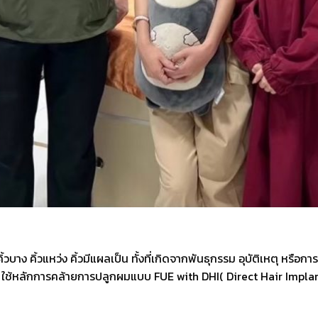
ิ้วบาง คิ้วแหว่ง คิ้วมีแผลเป็น ทั้งที่เกิดจากพันธุกรรม อุบัติเหตุ 
ส้น ใช้หลักการคล้ายการปลูกผมแบบ FUE with DHI( Direct Hair Implan