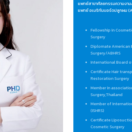
แพทย์สาขาศัลยกรรมความงาม/
แพทย์ อเมริกันบอร์ดปลูกผม 
Fellowship in Cosmet
Surgery
Diplomate American B
Surgery/ABHRS
International Board o
Certificate Hair trans
Restoration Surgery
Member in associatio
Surgery,Thailand
Member of Internation
(ISHRS)
Certificate Liposucti
Cosmetic Surgery