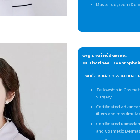
Master degree in Der
พญ.ธารินี ตรีประภากร
Dr.Tharinee Treeprapha
แพทย์สาขาศัลยกรรมความงาม/
Fellowship in Cosmet
Surgery
Certificated advanced
fillers and biostimula
Certificated Ramader
and Cosmetic Dermat