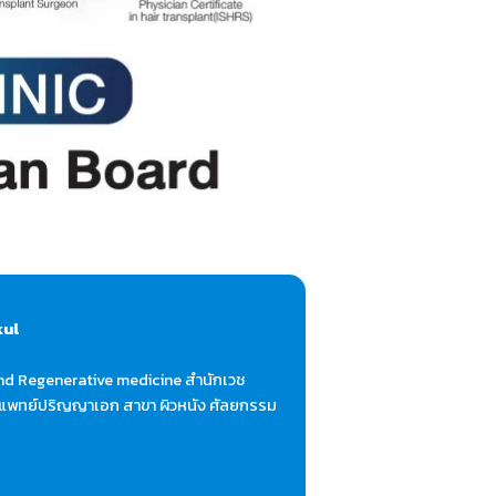
kul
nd Regenerative medicine สำนักเวช
 แพทย์ปริญญาเอก สาขา ผิวหนัง ศัลยกรรม