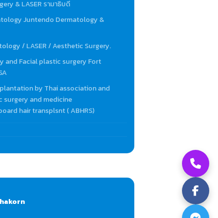
gery & LASER รามาธิบดี
matology Juntendo Dermatology &
ology / LASER / Aesthetic Surgery.
y and Facial plastic surgery Fort
USA
plantation by Thai association and
 surgery and medicine
oard hair transplsnt ( ABHRS)
phakorn