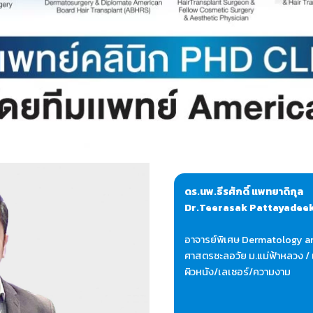
ดร.นพ.ธีรศักดิ์ แพทยาดิกุล
Dr.Teerasak Pattayadee
อาจารย์พิเศษ Dermatology a
ศาสตรชะลอวัย ม.แม่ฟ้าหลวง /
ผิวหนัง/เลเซอร์/ความงาม