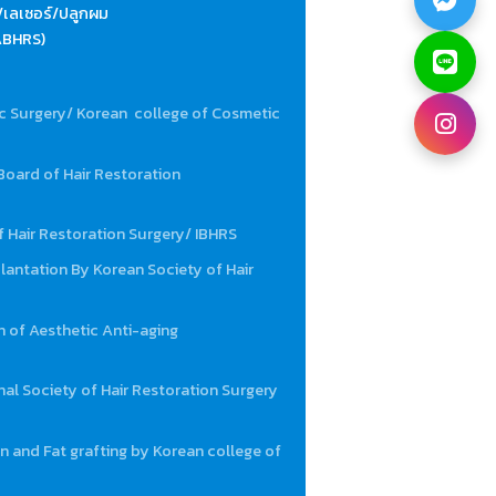
เลเซอร์/ปลูกผม
(ABHRS)
ic Surgery/ Korean college of Cosmetic
oard of Hair Restoration
f Hair Restoration Surgery/ IBHRS
plantation By Korean Society of Hair
n of Aesthetic Anti-aging
al Society of Hair Restoration Surgery
on and Fat grafting by Korean college of