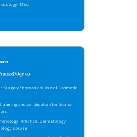
matology (MSc)
korn
เลเซอร์/ปลูกผม
ic Surgery/ Korean college of Cosmetic
 training and certification for dermal
tors
matology: Practical Dermatology
ology course