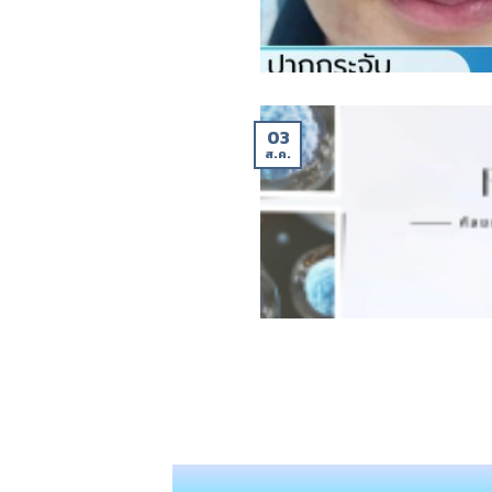
03
ส.ค.
Copyright 2026 © Phd-Hairtransplant