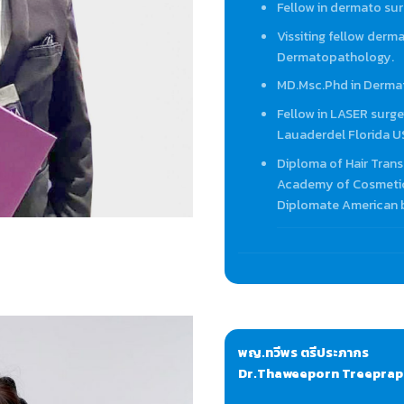
Fellow in dermato sur
Vissiting fellow der
Dermatopathology.
MD.Msc.Phd in Dermat
Fellow in LASER surge
Lauaderdel Florida 
Diploma of Hair Trans
Academy of Cosmetic
Diplomate American b
พญ.ทวีพร ตรีประภากร
Dr.Thaweeporn Treepra