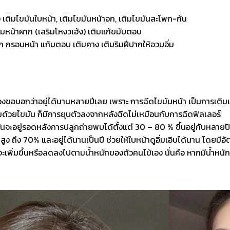
 เติมไขมันใบหน้า, เติมไขมันหน้าอก, เติมไขมันสะโพก-ก้น
ติมหน้าผาก (เสริมโหงวเฮ้ง) เติมแก้ขมับตอบ
ก กรอบหน้า แก้มตอบ เติมคาง เติมริมฝีปากให้อวบอิ่ม
งขอบอกว่าอยู่ได้นานหลายปีเลย เพราะ การฉีดไขมันหน้า เป็นการเติมเต
มด้วยไขมัน ก็มีการยุบตัวลงจากหลังฉีดไม่เหมือนกับการฉีดฟิลเลอร์
ันจะอยู่รอดหลังการปลูกถ่ายพบได้ตั้งแต่ 30 – 80 % ขึ้นอยู่กับหลาย
สูง ถึง 70% และอยู่ได้นานเป็นปี ช่วยให้ใบหน้าดูอิ่มเอิบได้นาน โดยมี
พิ่มขึ้นหรือลดลงไปตามน้ำหนักของตัวคนไข้เอง นั่นคือ หากมีน้ำหนักตัวท