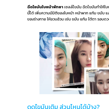
ฉีดไขมันใบหน้าพัทยา
เซลล์ไขมัน ฉีดไขมันทำให้ใบ
นี้ได้ เพิ่มความมีมิติของใบหน้า หน้าผาก แก้ม ขม
ของร่างกาย ให้อวบอ้วน เช่น ขมับ แก้ม ใต้ตา รอบดวง
ดูดไขมันเติม ส่วนไหนได้บ้าง?