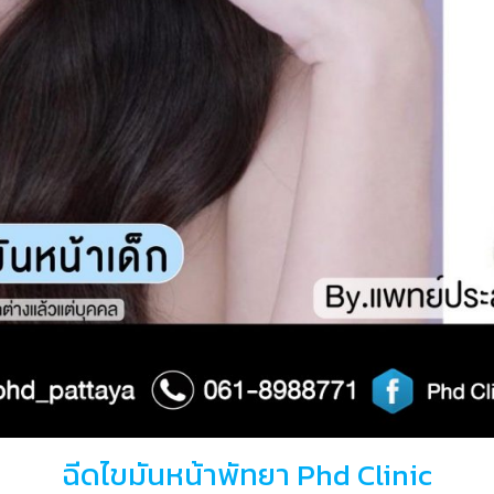
ฉีดไขมันหน้าพัทยา Phd Clinic​